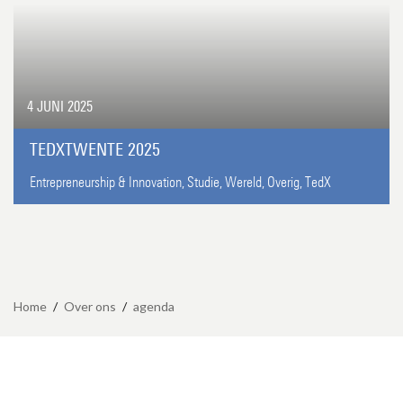
4 JUNI 2025
TEDXTWENTE 2025
Entrepreneurship & Innovation,
Studie,
Wereld,
Overig,
TedX
Home
/
Over ons
/
agenda
Maandag t/m vrijdag 9.00-17.00 uur