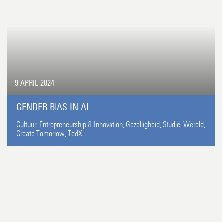
9 APRIL 2024
GENDER BIAS IN AI
Cultuur,
Entrepreneurship & Innovation,
Gezelligheid,
Studie,
Wereld,
Create Tomorrow,
TedX