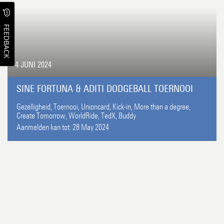
FEEDBACK
4 JUNI 2024
SINE FORTUNA & ADITI DODGEBALL TOERNOOI
Gezelligheid,
Toernooi,
Unioncard,
Kick-in,
More than a degree,
Create Tomorrow,
WorldRide,
TedX,
Buddy
Aanmelden kan tot:
28 May 2024