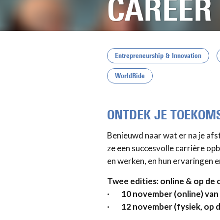
CAREER
Entrepreneurship & Innovation
WorldRide
ONTDEK JE TOEKOMST
Benieuwd naar wat er na je af
ze een succesvolle carrière o
en werken, en hun ervaringen e
Twee edities: online & op de
·
10 november (online) van 
·
12 november (fysiek, op d