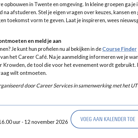
re opbouwen in Twente en omgeving. In kleine groepen ga je 
pad na afstuderen. Stel je eigen vragen over keuzes, kansen en
gen toekomst vorm te geven. Laat je inspireren, wees nieuwsg
t ontmoeten en meld je aan
n? Je kunt hun profielen nu al bekijken in de
Course Finder
e van het Career Café. Na je aanmelding informeren we je wa
r Krowden, de tool die voor het evenement wordt gebruikt. In
raag wilt ontmoeten.
ganiseerd door Career Services in samenwerking met het UT
VOEG AAN KALENDER TOE
6.00 uur - 12 november 2026