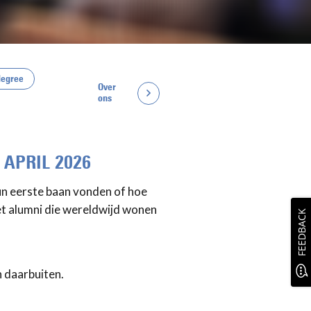
degree
Over
ons
 APRIL 2026
n eerste baan vonden of hoe
t alumni die wereldwijd wonen
FEEDBACK
n daarbuiten.