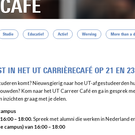
 CAFE
Studie
Educatief
Actief
Werving
More than a 
 IN HET UT CARRIÈRECAFÉ OP 21 EN 23
studeren komt? Nieuwsgierig naar hoe UT-afgestudeerden hu
pbouwden? Kom naar het UT Carreer Café en ga in gesprek me
n inzichten graag met je delen.
 campus
16:00 – 18:00.
Spreek met alumni die werken in Nederland e
e campus) van 16:00 – 18:00