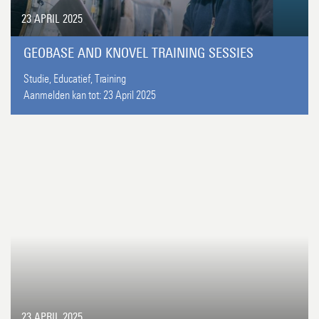
23 APRIL 2025
GEOBASE AND KNOVEL TRAINING SESSIES
Studie,
Educatief,
Training
Aanmelden kan tot:
23 April 2025
23 APRIL 2025