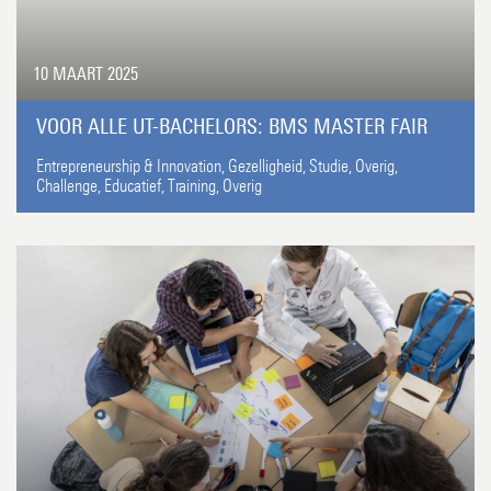
10 MAART 2025
VOOR ALLE UT-BACHELORS: BMS MASTER FAIR
Entrepreneurship & Innovation,
Gezelligheid,
Studie,
Overig,
Challenge,
Educatief,
Training,
Overig