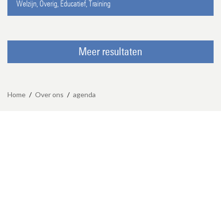
Welzijn,
Overig,
Educatief,
Training
Meer resultaten
Home
/
Over ons
/
agenda
Maandag t/m vrijdag 9.00-17.00 uur
053-489 8006
Contact