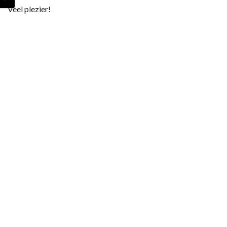
Veel plezier!
Maandag t/m vrijdag 9.00-17.00 uur
053-489 8006
Contact
Privacyverklaring Student Union
Feedback website