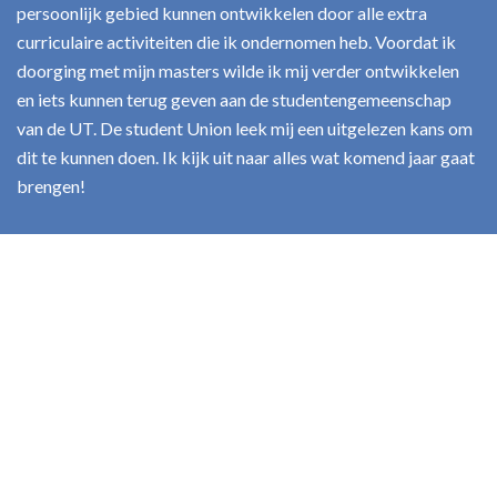
persoonlijk gebied kunnen ontwikkelen door alle extra
curriculaire activiteiten die ik ondernomen heb. Voordat ik
doorging met mijn masters wilde ik mij verder ontwikkelen
en iets kunnen terug geven aan de studentengemeenschap
van de UT. De student Union leek mij een uitgelezen kans om
dit te kunnen doen. Ik kijk uit naar alles wat komend jaar gaat
brengen!
Maandag t/m vrijdag 9.00-17.00 uur
053-489 8006
Contact
Privacyverklaring Student Union