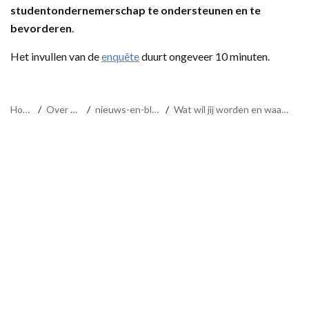
studentondernemerschap te ondersteunen en te
bevorderen
.
Het invullen van de
enquête
duurt ongeveer 10 minuten.
Home
/
Over ons
/
nieuws-en-blogs
/
Wat wil jij worden en waarom?
Maandag t/m vrijdag 9.00-17.00 uur
053-489 8006
Contact
Privacyverklaring Student Union